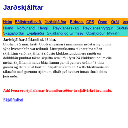
Jarðskjálftar
-
-
-
-
-
-
-
Heim
Eðlisfræðisvið
Jarðskjálftar
Eldgos
GPS
Óson
Órói
Þe
-
-
-
-
-
Ísland
Norðurland
Hengill
Reykjanesskagi
Reykjaneshryggur
Suðurl
-
-
-
-
-
Skagafjörður
Eyjafjörður
Skjálfandi og Grímsey
Öxarfjörður
Mývatn
Jarðskjálftar á Íslandi sl. 48 klst.
Uppfært á 5 mín. fresti. Upplýsingarnar í rammanum neðst á myndinni
sýna hvenær hún var teiknuð. Litur punktanna táknar tíma síðan
skjálftinn varð. Skjálftar á síðustu klukkustundum eru rauðir en
dökkbláir punktar tákna skjálfta sem urðu fyrir 24 klukkustundum eða
meira. Skjálftarnir halda bláa litnum þar til þeir eru orðnir 48 tíma
gamlir og detta út af kortinu. Skjálftar stærri en 3 á Richterkvarða eru
táknaðir með grænum stjörnum, óháð því hvenær innan tímabilsins
þeir urðu.
Ath!
Þetta eru óyfirfarnar frumniðurstöður úr sjálfvirkri úrvinnslu.
Skjálftalisti