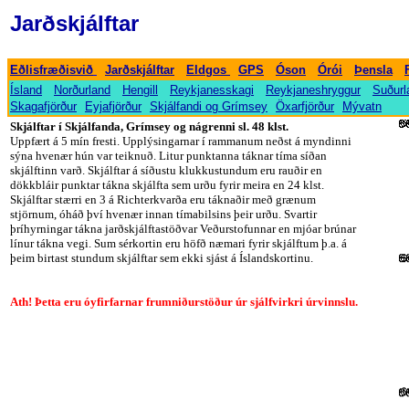
Jarðskjálftar
-
-
-
-
-
-
-
Eðlisfræðisvið
Jarðskjálftar
Eldgos
GPS
Óson
Órói
Þensla
-
-
-
-
-
Ísland
Norðurland
Hengill
Reykjanesskagi
Reykjaneshryggur
Suðurl
-
-
-
-
-
Skagafjörður
Eyjafjörður
Skjálfandi og Grímsey
Öxarfjörður
Mývatn
Skjálftar í Skjálfanda, Grímsey og nágrenni sl. 48 klst.
Uppfært á 5 mín fresti. Upplýsingarnar í rammanum neðst á myndinni
sýna hvenær hún var teiknuð. Litur punktanna táknar tíma síðan
skjálftinn varð. Skjálftar á síðustu klukkustundum eru rauðir en
dökkbláir punktar tákna skjálfta sem urðu fyrir meira en 24 klst.
Skjálftar stærri en 3 á Richterkvarða eru táknaðir með grænum
stjörnum, óháð því hvenær innan tímabilsins þeir urðu. Svartir
þríhyrningar tákna jarðskjálftastöðvar Veðurstofunnar en mjóar brúnar
línur tákna vegi. Sum sérkortin eru höfð næmari fyrir skjálftum þ.a. á
þeim birtast stundum skjálftar sem ekki sjást á Íslandskortinu.
Ath!
Þetta eru óyfirfarnar frumniðurstöður úr sjálfvirkri úrvinnslu.