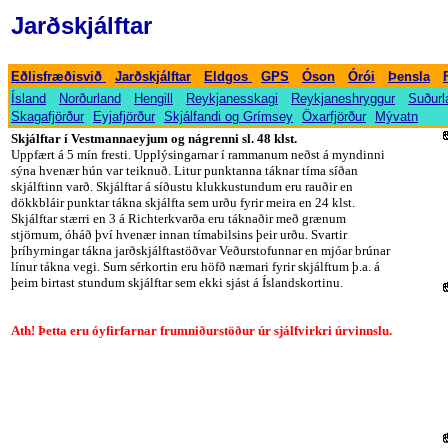
Jarðskjálftar
-
-
-
-
-
-
-
Eðlisfræðisvið
Jarðskjálftar
Eldgos
GPS
Óson
Órói
Þensla
-
-
-
-
-
Ísland
Norðurland
Hengill
Reykjanesskagi
Reykjaneshryggur
Suðurl
-
-
-
-
-
Skagafjörður
Eyjafjörður
Skjálfandi og Grímsey
Öxarfjörður
Mývatn
Skjálftar í Vestmannaeyjum og nágrenni sl. 48 klst.
Uppfært á 5 mín fresti. Upplýsingarnar í rammanum neðst á myndinni
sýna hvenær hún var teiknuð. Litur punktanna táknar tíma síðan
skjálftinn varð. Skjálftar á síðustu klukkustundum eru rauðir en
dökkbláir punktar tákna skjálfta sem urðu fyrir meira en 24 klst.
Skjálftar stærri en 3 á Richterkvarða eru táknaðir með grænum
stjörnum, óháð því hvenær innan tímabilsins þeir urðu. Svartir
þríhyrningar tákna jarðskjálftastöðvar Veðurstofunnar en mjóar brúnar
línur tákna vegi. Sum sérkortin eru höfð næmari fyrir skjálftum þ.a. á
þeim birtast stundum skjálftar sem ekki sjást á Íslandskortinu.
Ath!
Þetta eru óyfirfarnar frumniðurstöður úr sjálfvirkri úrvinnslu.