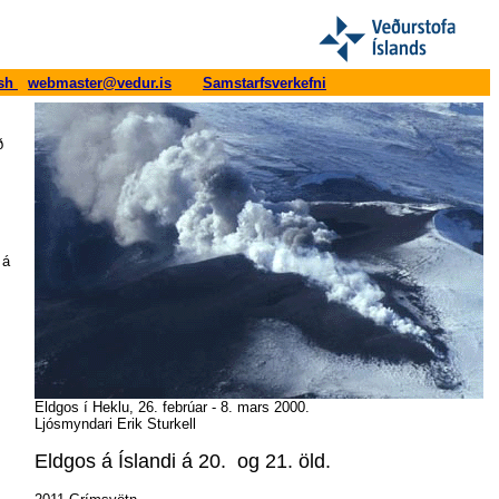
-
ish
webmaster@vedur.is
S
amstarfsverkefni
ð
 á
Eldgos í Heklu, 26. febrúar - 8. mars 2000.
Ljósmyndari Erik Sturkell
Eldgos á Íslandi á 20. og 21. öld.