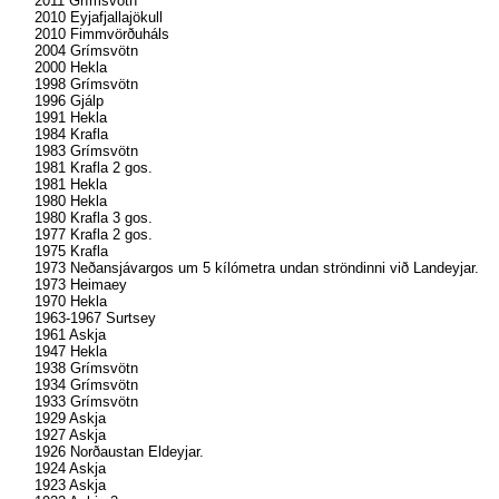
2011 Grímsvötn
2010 Eyjafjallajökull
2010 Fimmvörðuháls
2004 Grímsvötn
2000 Hekla
1998 Grímsvötn
1996 Gjálp
1991 Hekla
1984 Krafla
1983 Grímsvötn
1981 Krafla 2 gos.
1981 Hekla
1980 Hekla
1980 Krafla 3 gos.
1977 Krafla 2 gos.
1975 Krafla
1973 Neðansjávargos um 5 kílómetra undan ströndinni við Landeyjar.
1973 Heimaey
1970 Hekla
1963-1967 Surtsey
1961 Askja
1947 Hekla
1938 Grímsvötn
1934 Grímsvötn
1933 Grímsvötn
1929 Askja
1927 Askja
1926 Norðaustan Eldeyjar.
1924 Askja
1923 Askja