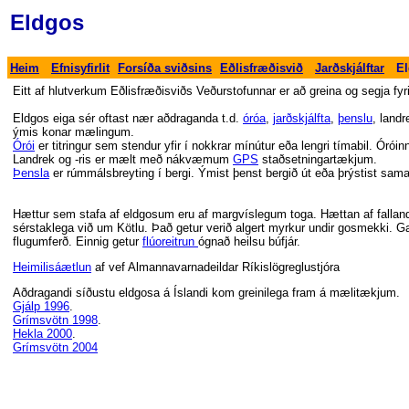
Eldgos
-
-
-
-
-
Heim
Efnisyfirlit
Forsíða sviðsins
Eðlisfræðisvið
Jarðskjálftar
E
Eitt af hlutverkum Eðlisfræðisviðs Veðurstofunnar er að greina og segja fyri
Eldgos eiga sér oftast nær aðdraganda t.d.
óróa
,
jarðskjálfta
,
þenslu
, landr
ýmis konar mælingum.
Órói
er titringur sem stendur yfir í nokkrar mínútur eða lengri tímabil. Óró
Landrek og -ris er mælt með nákvæmum
GPS
staðsetningartækjum.
Þensla
er rúmmálsbreyting í bergi. Ýmist þenst bergið út eða þrýstist sam
Hættur sem stafa af eldgosum eru af margvíslegum toga. Hættan af fallandi
sérstaklega við um Kötlu. Það getur verið algert myrkur undir gosmekki. Ga
flugumferð. Einnig getur
flúoreitrun
ógnað heilsu búfjár.
Heimilisáætlun
af vef Almannavarnadeildar Ríkislögreglustjóra
Aðdragandi síðustu eldgosa á Íslandi kom greinilega fram á mælitækjum.
Gjálp 1996
.
Grímsvötn 1998
.
Hekla 2000
.
Grímsvötn 2004