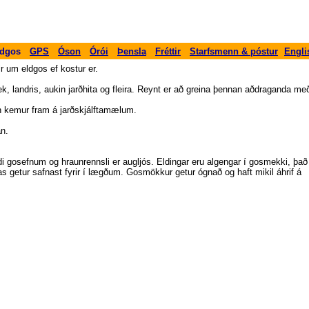
-
-
-
-
-
-
-
ldgos
GPS
Óson
Órói
Þensla
Fréttir
Starfsmenn & póstur
Engl
r um eldgos ef kostur er.
ek, landris, aukin jarðhita og fleira. Reynt er að greina þennan aðdraganda me
inn kemur fram á jarðskjálftamælum.
an.
 gosefnum og hraunrennsli er augljós. Eldingar eru algengar í gosmekki, það
s getur safnast fyrir í lægðum. Gosmökkur getur ógnað og haft mikil áhrif á