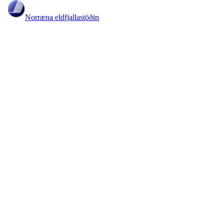
Norræna eldfjallastöðin